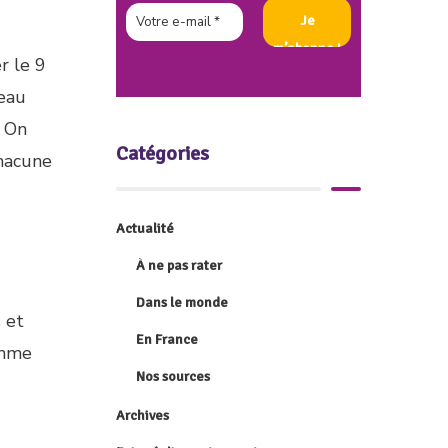
r le 9
veau
. On
Catégories
chacune
Actualité
À ne pas rater
Dans le monde
 et
En France
omme
Nos sources
Archives