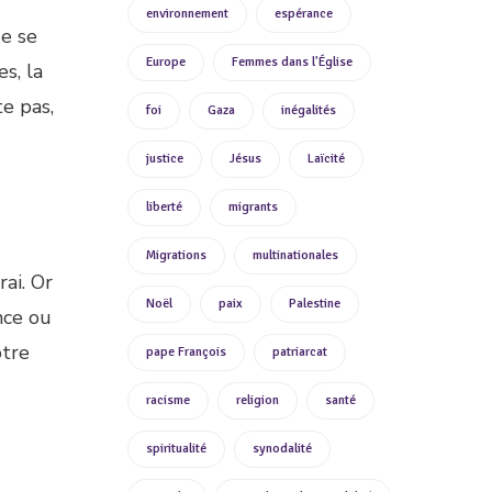
environnement
espérance
ue se
Europe
Femmes dans l'Église
s, la
te pas,
foi
Gaza
inégalités
justice
Jésus
Laïcité
liberté
migrants
Migrations
multinationales
rai. Or
Noël
paix
Palestine
nce ou
otre
pape François
patriarcat
racisme
religion
santé
spiritualité
synodalité