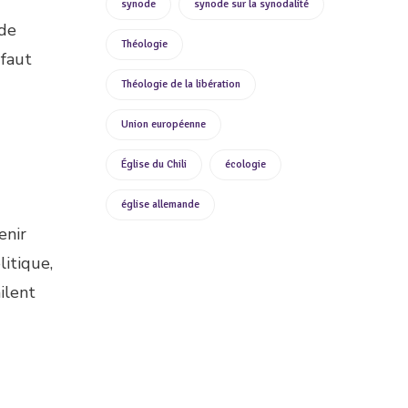
synode
synode sur la synodalité
 de
Théologie
 faut
Théologie de la libération
Union européenne
Église du Chili
écologie
église allemande
enir
itique,
hilent