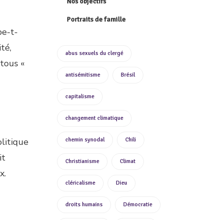
Nos objectifs
Portraits de famille
pe-t-
té,
abus sexuels du clergé
 tous «
antisémitisme
Brésil
capitalisme
changement climatique
olitique
chemin synodal
Chili
it
Christianisme
Climat
x.
cléricalisme
Dieu
droits humains
Démocratie