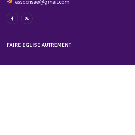
assocnsae@gmail.com
FAIRE EGLISE AUTREMENT
Chantiers de réforme
Ouverture(s)
Textes critiques
Textes libérateurs
Visages d’évangile
FAIRE UN DON