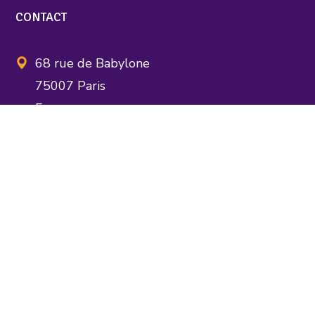
CONTACT
68 rue de Babylone
75007 Paris
France
assocnsae@gmail.com
FAIRE EGLISE AUTREMENT
Chantiers de réforme
Ouverture(s)
Textes critiques
Textes libérateurs