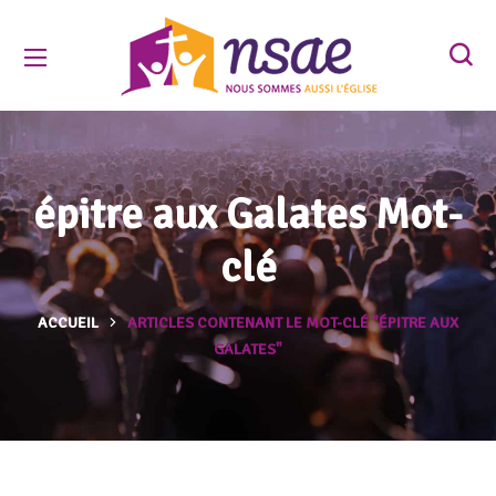
épitre aux Galates Mot-
clé
ACCUEIL
ARTICLES CONTENANT LE MOT-CLÉ "ÉPITRE AUX
GALATES"