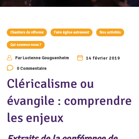
Chantiers de réforme
Faire église autrement
Nos activités
Qui sommes-nous ?
Par
Lucienne Gouguenheim
14 février 2019
0 Commentaire
Cléricalisme ou
évangile : comprendre
les enjeux
Extraits de la conférence de