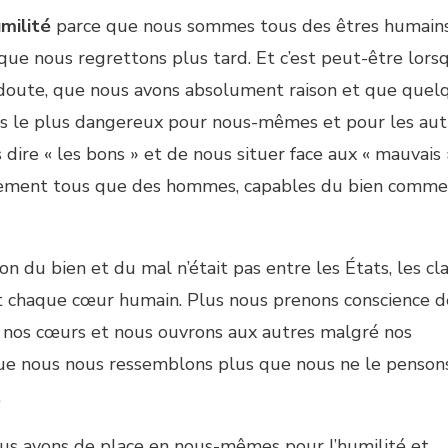
umilité
parce que nous sommes tous des êtres humain
s que nous regrettons plus tard. Et c’est peut-être lors
doute, que nous avons absolument raison et que quel
 le plus dangereux pour nous-mêmes et pour les aut
ire « les bons » et de nous situer face aux « mauvais 
alement tous que des hommes, capables du bien comm
on du bien et du mal n’était pas entre les États, les cl
sait chaque cœur humain. Plus nous prenons conscience d
er nos cœurs et nous ouvrons aux autres malgré nos
que nous nous ressemblons plus que nous ne le penson
.
ous avons de place en nous-mêmes pour l’humilité et