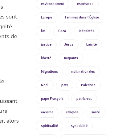
environnement
espérance
es
es sont
Europe
Femmes dans l'Église
gnité
foi
Gaza
inégalités
ents de
justice
Jésus
Laïcité
liberté
migrants
Migrations
multinationales
le
Noël
paix
Palestine
pape François
patriarcat
uissant
urs
racisme
religion
santé
r, alors
spiritualité
synodalité