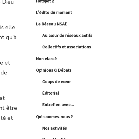
e Dieu
Hotspot 2
L'édito du moment
Le Réseau NSAE
s elle
Au cœur de réseaux actifs
nt qu’à
Collectifs et associations
Non classé
se et
Opinions & Débats
 de
Coups de cœur
Éditorial
at
Entretien avec…
nt être
Qui sommes-nous ?
ité et
Nos activités