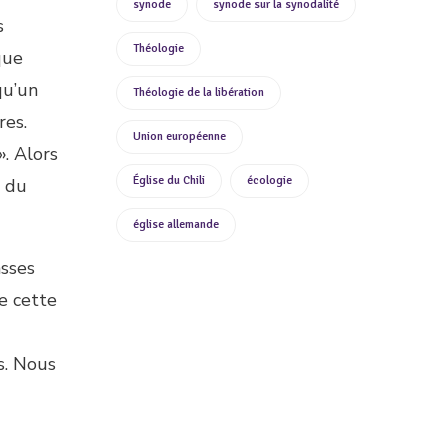
synode
synode sur la synodalité
s
Théologie
que
qu’un
Théologie de la libération
res.
Union européenne
». Alors
Église du Chili
écologie
e du
église allemande
asses
e cette
s. Nous