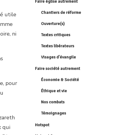
Faire église autrement
Chantiers de réforme
é utile
comme
Ouverture(s)
oire, ni
Textes critiques
Textes libérateurs
Visages d'évangile
ns
Faire société autrement
Économie & Société
ie, pour
Éthique et vie
ou
Nos combats
Témoignages
zareth
Hotspot
x qui