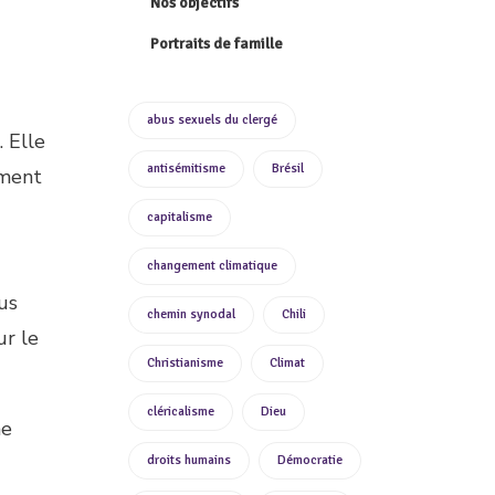
Nos objectifs
Portraits de famille
abus sexuels du clergé
. Elle
antisémitisme
Brésil
mment
capitalisme
changement climatique
us
chemin synodal
Chili
ur le
Christianisme
Climat
cléricalisme
Dieu
me
droits humains
Démocratie