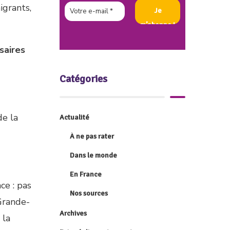
igrants,
saires
Catégories
de la
Actualité
À ne pas rater
Dans le monde
En France
ce : pas
Nos sources
 Grande-
Archives
 la