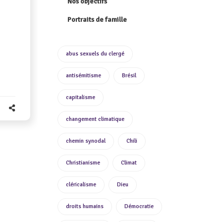
Nos objectifs
Portraits de famille
s
abus sexuels du clergé
antisémitisme
Brésil
capitalisme
changement climatique
chemin synodal
Chili
Christianisme
Climat
cléricalisme
Dieu
droits humains
Démocratie