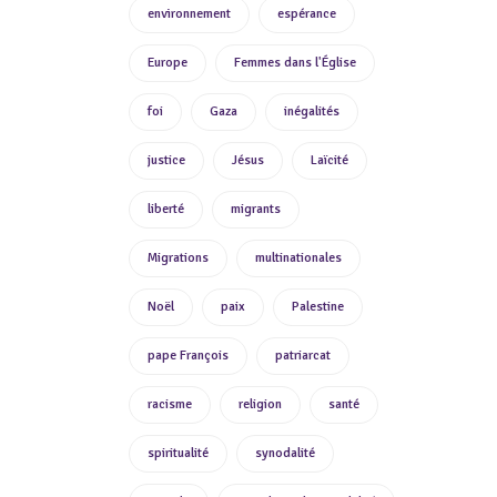
environnement
espérance
Europe
Femmes dans l'Église
foi
Gaza
inégalités
justice
Jésus
Laïcité
liberté
migrants
Migrations
multinationales
Noël
paix
Palestine
pape François
patriarcat
racisme
religion
santé
spiritualité
synodalité