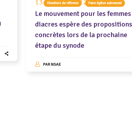
13 octobre 2022
Chantiers de réforme
Faire église autrement
Le mouvement pour les femmes
U
diacres espère des proposition
concrètes lors de la prochaine
étape du synode
PAR
NSAE