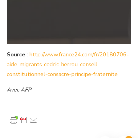
Source
:
http://www.france24.com/fr/20180706-
aide-migrants-cedric-herrou-conseil-
constitutionnel-consacre-principe-fraternite
Avec AFP