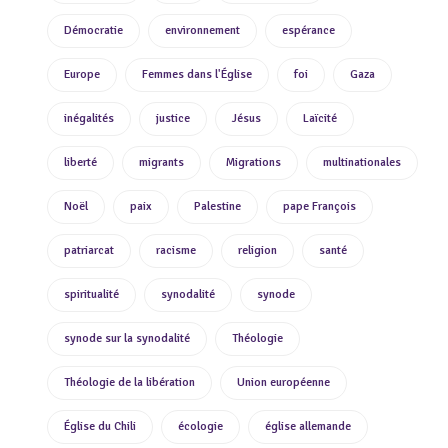
Démocratie
environnement
espérance
Europe
Femmes dans l'Église
foi
Gaza
inégalités
justice
Jésus
Laïcité
liberté
migrants
Migrations
multinationales
Noël
paix
Palestine
pape François
patriarcat
racisme
religion
santé
spiritualité
synodalité
synode
synode sur la synodalité
Théologie
Théologie de la libération
Union européenne
Église du Chili
écologie
église allemande