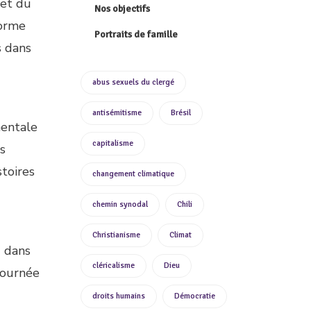
 et du
Nos objectifs
forme
Portraits de famille
s dans
abus sexuels du clergé
antisémitisme
Brésil
mentale
capitalisme
s
stoires
changement climatique
chemin synodal
Chili
Christianisme
Climat
u dans
cléricalisme
Dieu
 journée
droits humains
Démocratie