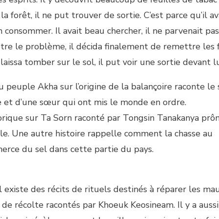
 forêt, il ne put trouver de sortie. C’est parce qu’il av
n consommer. Il avait beau chercher, il ne parvenait pas
être le problème, il décida finalement de remettre les 
aissa tomber sur le sol, il put voir une sortie devant lu
 peuple Akha sur l’origine de la balançoire raconte le s
re et d’une sœur qui ont mis le monde en ordre.
lorique sur Ta Sorn raconté par Tongsin Tanakanya prô
le. Une autre histoire rappelle comment la chasse au
erce du sel dans cette partie du pays.
existe des récits de rituels destinés à réparer les mau
de récolte racontés par Khoeuk Keosineam. Il y a aussi