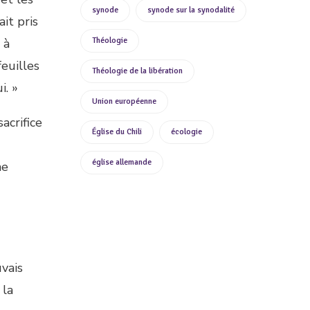
synode
synode sur la synodalité
ait pris
 à
Théologie
feuilles
Théologie de la libération
i. »
Union européenne
acrifice
Église du Chili
écologie
église allemande
ne
vais
 la