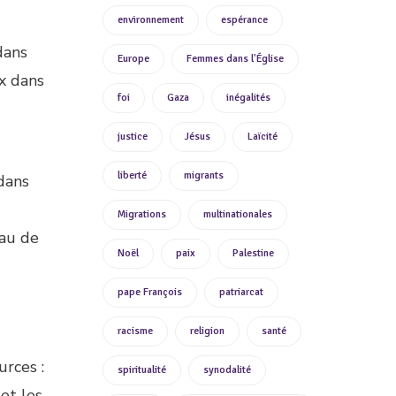
environnement
espérance
dans
Europe
Femmes dans l'Église
ux dans
foi
Gaza
inégalités
justice
Jésus
Laïcité
liberté
migrants
 dans
Migrations
multinationales
eau de
Noël
paix
Palestine
pape François
patriarcat
racisme
religion
santé
urces :
spiritualité
synodalité
et les