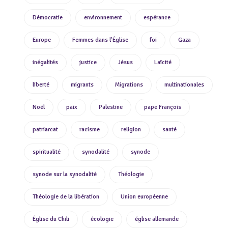
Démocratie
environnement
espérance
Europe
Femmes dans l'Église
foi
Gaza
inégalités
justice
Jésus
Laïcité
liberté
migrants
Migrations
multinationales
Noël
paix
Palestine
pape François
patriarcat
racisme
religion
santé
spiritualité
synodalité
synode
synode sur la synodalité
Théologie
Théologie de la libération
Union européenne
Église du Chili
écologie
église allemande