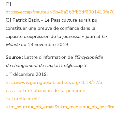
[2]
https://eccap.fr/auteur/5b46a3b8fb5df6001410fe7
[3] Patrick Bazin, « Le Pass culture aurait pu
constituer une preuve de confiance dans la
capacité d’expression de la jeunesse », journal
Le
Monde
du 19 novembre 2019
Source
: Lettre d’information de
l’Encyclopédie
du changement de cap
, lettre@eccap.fr,
er
1
décembre 2019.
http://www.garriguesetsentiers.org/2019/12/le-
pass-culture-abandon-de-la-politique-
culturelle.html?
utm_source=_ob_email&utm_medium=_ob_notific