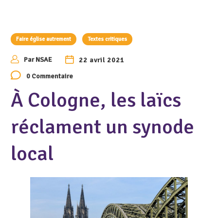
Faire église autrement
Textes critiques
Par
NSAE
22 avril 2021
0 Commentaire
À Cologne, les laïcs
réclament un synode
local