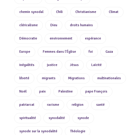
chemin synodal
Chili
Christianisme
Climat
cléricalisme
Dieu
droits humains
Démocratie
environnement
espérance
Europe
Femmes dans l'Église
foi
Gaza
inégalités
justice
Jésus
Laïcité
liberté
migrants
Migrations
multinationales
Noël
paix
Palestine
pape François
patriarcat
racisme
religion
santé
spiritualité
synodalité
synode
synode sur la synodalité
Théologie