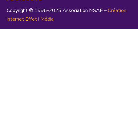
Copyright © 1996-2025 Association NSAE –
Création
inte
rnet
Effet i Média
.