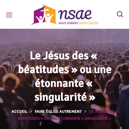
Le Jésus des «
béatitudes » ou une
étonnante «
singularité »
ACCUEIL
FAIRE ÉGLISE AUTREMENT
LE JÉSUS DES «
BÉATITUDES » OU UNE ÉTONNANTE « SINGULARITÉ »