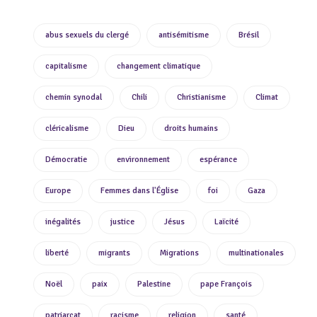
abus sexuels du clergé
antisémitisme
Brésil
capitalisme
changement climatique
chemin synodal
Chili
Christianisme
Climat
cléricalisme
Dieu
droits humains
Démocratie
environnement
espérance
Europe
Femmes dans l'Église
foi
Gaza
inégalités
justice
Jésus
Laïcité
liberté
migrants
Migrations
multinationales
Noël
paix
Palestine
pape François
patriarcat
racisme
religion
santé