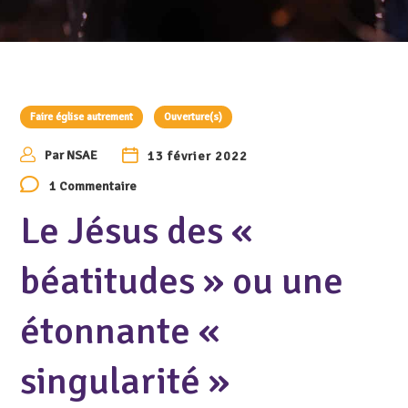
Faire église autrement
Ouverture(s)
Par
NSAE
13 février 2022
1 Commentaire
Le Jésus des «
béatitudes » ou une
étonnante «
singularité »