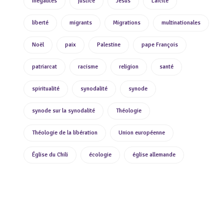
inégalités
justice
Jésus
Laïcité
liberté
migrants
Migrations
multinationales
Noël
paix
Palestine
pape François
patriarcat
racisme
religion
santé
spiritualité
synodalité
synode
synode sur la synodalité
Théologie
Théologie de la libération
Union européenne
Église du Chili
écologie
église allemande