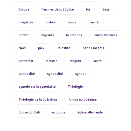
Europe
Femmes dans l'Église
foi
Gaza
inégalités
justice
Jésus
Laïcité
liberté
migrants
Migrations
multinationales
Noël
paix
Palestine
pape François
patriarcat
racisme
religion
santé
spiritualité
synodalité
synode
synode sur la synodalité
Théologie
Théologie de la libération
Union européenne
Église du Chili
écologie
église allemande