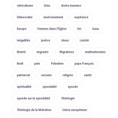
cléricalisme
Dieu
droits humains
Démocratie
environnement
espérance
Europe
Femmes dans l'Église
foi
Gaza
inégalités
justice
Jésus
Laïcité
liberté
migrants
Migrations
multinationales
Noël
paix
Palestine
pape François
patriarcat
racisme
religion
santé
spiritualité
synodalité
synode
synode sur la synodalité
Théologie
Théologie de la libération
Union européenne