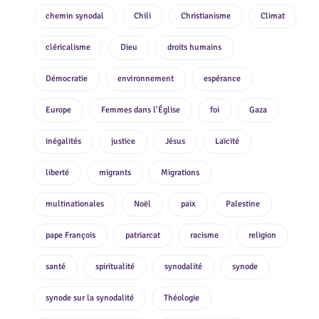
chemin synodal
Chili
Christianisme
Climat
cléricalisme
Dieu
droits humains
Démocratie
environnement
espérance
Europe
Femmes dans l'Église
foi
Gaza
inégalités
justice
Jésus
Laïcité
liberté
migrants
Migrations
multinationales
Noël
paix
Palestine
pape François
patriarcat
racisme
religion
santé
spiritualité
synodalité
synode
synode sur la synodalité
Théologie