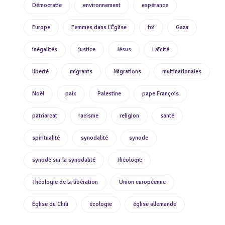
Démocratie
environnement
espérance
Europe
Femmes dans l'Église
foi
Gaza
inégalités
justice
Jésus
Laïcité
liberté
migrants
Migrations
multinationales
Noël
paix
Palestine
pape François
patriarcat
racisme
religion
santé
spiritualité
synodalité
synode
synode sur la synodalité
Théologie
Théologie de la libération
Union européenne
Église du Chili
écologie
église allemande