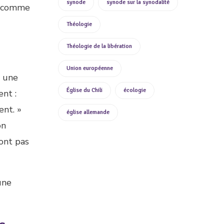
synode
synode sur la synodalité
ez comme
Théologie
Théologie de la libération
Union européenne
t une
Église du Chili
écologie
ent :
ent. »
église allemande
on
sont pas
une