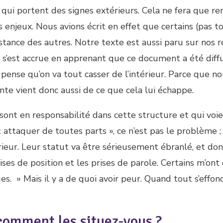
 qui portent des signes extérieurs. Cela ne fera que re
s enjeux. Nous avions écrit en effet que certains (pas to
istance des autres. Notre texte est aussi paru sur nos r
sse s’est accrue en apprenant que ce document a été diff
l pense qu’on va tout casser de l’intérieur. Parce que n
inte vient donc aussi de ce que cela lui échappe.
 sont en responsabilité dans cette structure et qui voi
t attaquer de toutes parts », ce n’est pas le problème ;
rieur. Leur statut va être sérieusement ébranlé, et don
ises de position et les prises de parole. Certains m’ont 
s. » Mais il y a de quoi avoir peur. Quand tout s’effon
comment les situez-vous ?