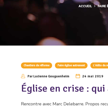
ACCUEIL
FAIRE
Chantiers de réforme
Faire église autrement
L'édito du
Par
Lucienne Gouguenheim
24 mai 2019
Église en crise : qui
Rencontre avec Marc Delebarre. Propos recu