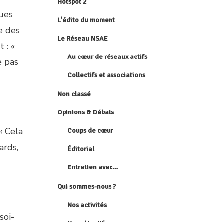
Hotspot 2
ques
L'édito du moment
e des
Le Réseau NSAE
t : «
Au cœur de réseaux actifs
e pas
Collectifs et associations
Non classé
Opinions & Débats
« Cela
Coups de cœur
ards,
Éditorial
Entretien avec…
Qui sommes-nous ?
Nos activités
soi-