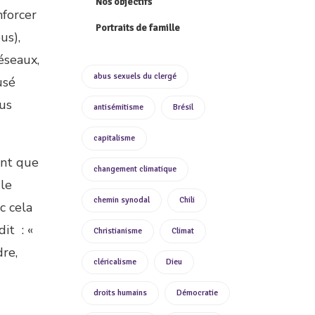
Nos objectifs
nforcer
Portraits de famille
us),
éseaux,
abus sexuels du clergé
usé
ous
antisémitisme
Brésil
capitalisme
ent que
changement climatique
 le
chemin synodal
Chili
c cela
dit : «
Christianisme
Climat
dre,
cléricalisme
Dieu
droits humains
Démocratie