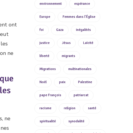
environnement
espérance
Europe
Femmes dans l'Église
ent ont
foi
Gaza
inégalités
peut
 les
justice
Jésus
Laïcité
 on ne
liberté
migrants
Migrations
multinationales
 que
Noël
paix
Palestine
les
pape François
patriarcat
racisme
religion
santé
s, ne
spiritualité
synodalité
unes