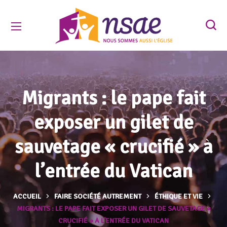
Migrants : le pape fait
exposer un gilet de
sauvetage « crucifié » à
l’entrée du Vatican
ACCUEIL
FAIRE SOCIÉTÉ AUTREMENT
ÉTHIQUE ET VIE
MIGRANTS : LE PAPE FAIT EXPOSER UN GILET DE SAUVETAGE «
CRUCIFIÉ » À L’ENTRÉE DU VATICAN