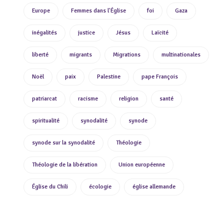
Europe
Femmes dans l'Église
foi
Gaza
inégalités
justice
Jésus
Laïcité
liberté
migrants
Migrations
multinationales
Noël
paix
Palestine
pape François
patriarcat
racisme
religion
santé
spiritualité
synodalité
synode
synode sur la synodalité
Théologie
Théologie de la libération
Union européenne
Église du Chili
écologie
église allemande