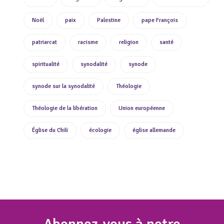
Noël
paix
Palestine
pape François
patriarcat
racisme
religion
santé
spiritualité
synodalité
synode
synode sur la synodalité
Théologie
Théologie de la libération
Union européenne
Église du Chili
écologie
église allemande