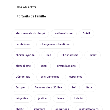
Nos objectifs
Portraits de famille
abus sexuels du clergé
antisémitisme
Brésil
capitalisme
changement climatique
chemin synodal
Chili
Christianisme
Climat
cléricalisme
Dieu
droits humains
Démocratie
environnement
espérance
Europe
Femmes dans l'Église
foi
Gaza
inégalités
justice
Jésus
Laïcité
liberté
migrants
Migrations
multinationales