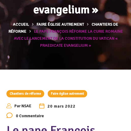
evangelium »
ACCUEIL
FAIRE ÉGLISE AUTREMENT
CHANTIERS DE
RÉFORME
LE PAPE FRANÇOIS RÉFORME LA CURIE ROMAINE
AVEC LE LANCEMENT DE LA CONSTITUTION DU VATICAN «
PRAEDICATE EVANGELIUM »
Chantiers de réforme
Faire église autrement
Par
NSAE
20 mars 2022
0 Commentaire
Le pape François