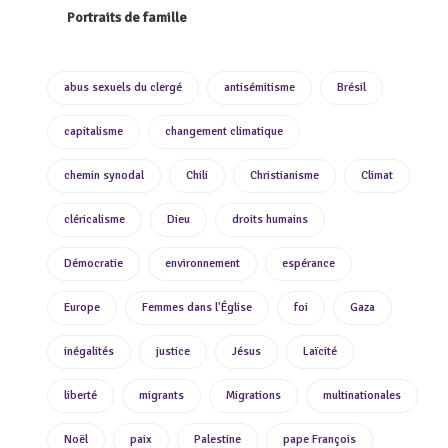
Portraits de famille
abus sexuels du clergé
antisémitisme
Brésil
capitalisme
changement climatique
chemin synodal
Chili
Christianisme
Climat
cléricalisme
Dieu
droits humains
Démocratie
environnement
espérance
Europe
Femmes dans l'Église
foi
Gaza
inégalités
justice
Jésus
Laïcité
liberté
migrants
Migrations
multinationales
Noël
paix
Palestine
pape François