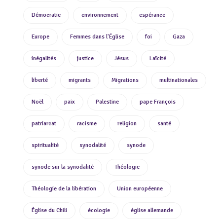
Démocratie
environnement
espérance
Europe
Femmes dans l'Église
foi
Gaza
inégalités
justice
Jésus
Laïcité
liberté
migrants
Migrations
multinationales
Noël
paix
Palestine
pape François
patriarcat
racisme
religion
santé
spiritualité
synodalité
synode
synode sur la synodalité
Théologie
Théologie de la libération
Union européenne
Église du Chili
écologie
église allemande