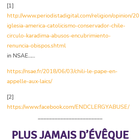
[1]
http://www.periodistadigital.com/religion/opinion/2
iglesia-america-catolicismo-conservador-chile-
circulo-karadima-abusos-encubrimiento-
renuncia-obispos.shtml
in NSAE……
https://nsae.fr/2018/06/03/chili-le-pape-en-
appelle-aux-laics/
[2]
https://www.facebook.com/ENDCLERGYABUSE/
_______________________
PLUS JAMAIS D’ÉVÊQUE