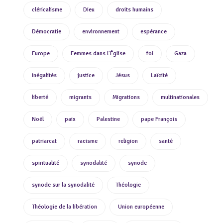
cléricalisme
Dieu
droits humains
Démocratie
environnement
espérance
Europe
Femmes dans l'Église
foi
Gaza
inégalités
justice
Jésus
Laïcité
liberté
migrants
Migrations
multinationales
Noël
paix
Palestine
pape François
patriarcat
racisme
religion
santé
spiritualité
synodalité
synode
synode sur la synodalité
Théologie
Théologie de la libération
Union européenne