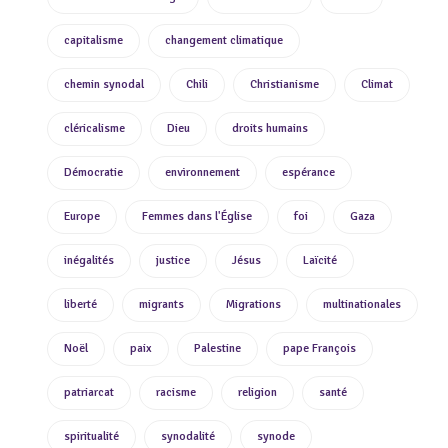
capitalisme
changement climatique
chemin synodal
Chili
Christianisme
Climat
cléricalisme
Dieu
droits humains
Démocratie
environnement
espérance
Europe
Femmes dans l'Église
foi
Gaza
inégalités
justice
Jésus
Laïcité
liberté
migrants
Migrations
multinationales
Noël
paix
Palestine
pape François
patriarcat
racisme
religion
santé
spiritualité
synodalité
synode