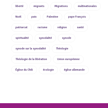
liberté
migrants
Migrations
multinationales
Noël
paix
Palestine
pape François
patriarcat
racisme
religion
santé
spiritualité
synodalité
synode
synode sur la synodalité
Théologie
Théologie de la libération
Union européenne
Église du Chili
écologie
église allemande