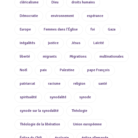
cléricalisme
Dieu
droits humains
Démocratie
environnement
espérance
Europe
Femmes dans l'Église
foi
Gaza
inégalités
justice
Jésus
Laïcité
liberté
migrants
Migrations
multinationales
Noël
paix
Palestine
pape François
patriarcat
racisme
religion
santé
spiritualité
synodalité
synode
synode sur la synodalité
Théologie
Théologie de la libération
Union européenne
Église du Chili
écologie
église allemande