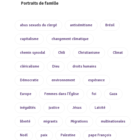
Portraits de famille
abus sexuels du clergé
antisémitisme
Brésil
capitalisme
changement climatique
chemin synodal
Chili
Christianisme
Climat
cléricalisme
Dieu
droits humains
Démocratie
environnement
espérance
Europe
Femmes dans l'Église
foi
Gaza
inégalités
justice
Jésus
Laïcité
liberté
migrants
Migrations
multinationales
Noël
paix
Palestine
pape François