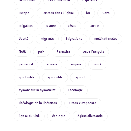
Démocratie
environnement
espérance
Europe
Femmes dans l'Église
foi
Gaza
inégalités
justice
Jésus
Laïcité
liberté
migrants
Migrations
multinationales
Noël
paix
Palestine
pape François
patriarcat
racisme
religion
santé
spiritualité
synodalité
synode
synode sur la synodalité
Théologie
Théologie de la libération
Union européenne
Église du Chili
écologie
église allemande