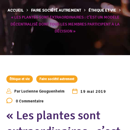
ACCUEIL
FAIRE SOCIÉTÉ AUTREMENT
ÉTHIQUE ET VIE
« LES PLANTES SONT EXTRAORDINAIRES : C’EST UN MODÈLE
DÉCENTRALISÉ DONT TOUS LES MEMBRES PARTICIPENT À LA
DÉCISION »
Éthique et vie
Faire société autrement
Par
Lucienne Gouguenheim
19 mai 2019
0 Commentaire
« Les plantes sont