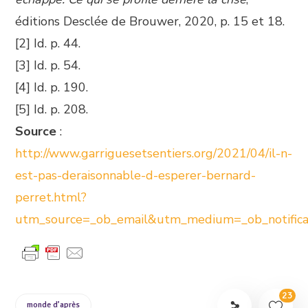
éditions Desclée de Brouwer, 2020, p. 15 et 18.
[2] Id. p. 44.
[3] Id. p. 54.
[4] Id. p. 190.
[5] Id. p. 208.
Source
:
http://www.garriguesetsentiers.org/2021/04/il-n-
est-pas-deraisonnable-d-esperer-bernard-
perret.html?
utm_source=_ob_email&utm_medium=_ob_notific
23
monde d’après