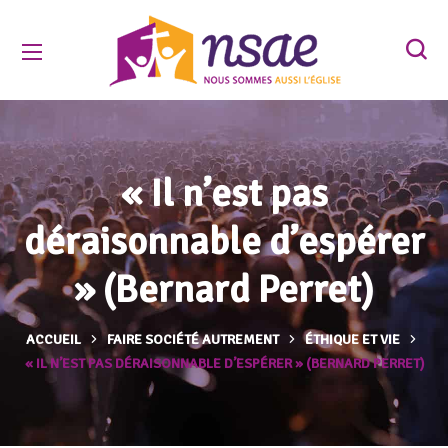
« Il n’est pas
déraisonnable d’espérer
» (Bernard Perret)
ACCUEIL
FAIRE SOCIÉTÉ AUTREMENT
ÉTHIQUE ET VIE
« IL N’EST PAS DÉRAISONNABLE D’ESPÉRER » (BERNARD PERRET)