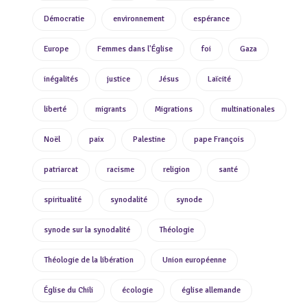
Démocratie
environnement
espérance
Europe
Femmes dans l'Église
foi
Gaza
inégalités
justice
Jésus
Laïcité
liberté
migrants
Migrations
multinationales
Noël
paix
Palestine
pape François
patriarcat
racisme
religion
santé
spiritualité
synodalité
synode
synode sur la synodalité
Théologie
Théologie de la libération
Union européenne
Église du Chili
écologie
église allemande