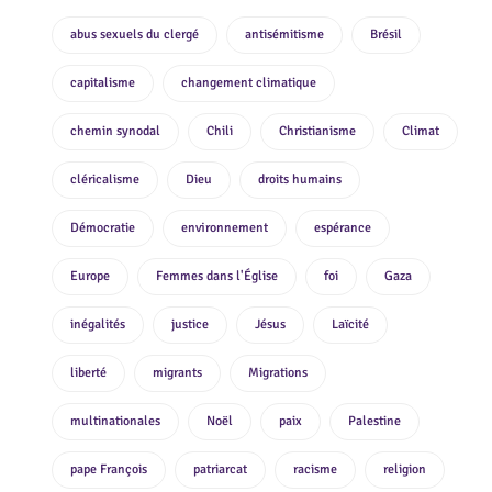
abus sexuels du clergé
antisémitisme
Brésil
capitalisme
changement climatique
chemin synodal
Chili
Christianisme
Climat
cléricalisme
Dieu
droits humains
Démocratie
environnement
espérance
Europe
Femmes dans l'Église
foi
Gaza
inégalités
justice
Jésus
Laïcité
liberté
migrants
Migrations
multinationales
Noël
paix
Palestine
pape François
patriarcat
racisme
religion