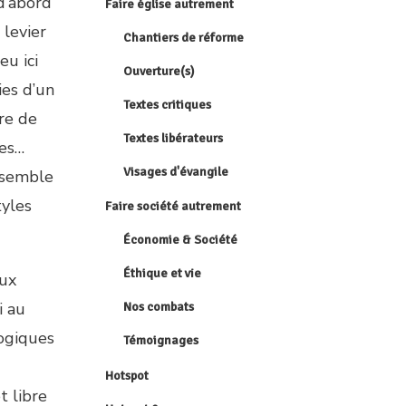
d’abord
Faire église autrement
 levier
Chantiers de réforme
eu ici
Ouverture(s)
ies d’un
Textes critiques
tre de
Textes libérateurs
nes…
Visages d'évangile
ensemble
tyles
Faire société autrement
Économie & Société
Éthique et vie
aux
i au
Nos combats
logiques
Témoignages
Hotspot
t libre