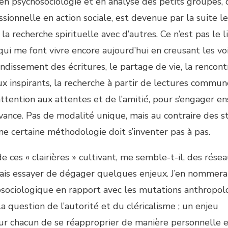
 en psychosociologie et en analyse des petits groupes, 
sionnelle en action sociale, est devenue par la suite le
 recherche spirituelle avec d’autres. Ce n’est pas le li
qui me font vivre encore aujourd’hui en creusant les vo
ondissement des écritures, le partage de vie, la rencon
x inspirants, la recherche à partir de lectures commu
attention aux attentes et de l’amitié, pour s’engager 
’avance. Pas de modalité unique, mais au contraire des s
e certaine méthodologie doit s’inventer pas à pas.
de ces « clairières » cultivant, me semble-t-il, des rése
 vais essayer de dégager quelques enjeux. J’en nommera
hosociologique en rapport avec les mutations anthropo
 question de l’autorité et du cléricalisme ; un enjeu
our chacun de se réapproprier de manière personnelle e