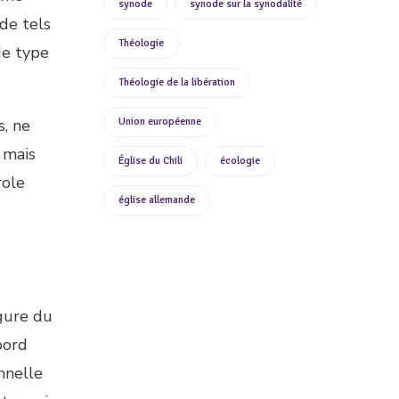
synode
synode sur la synodalité
 de tels
Théologie
de type
Théologie de la libération
s, ne
Union européenne
 mais
Église du Chili
écologie
role
église allemande
igure du
bord
nnelle