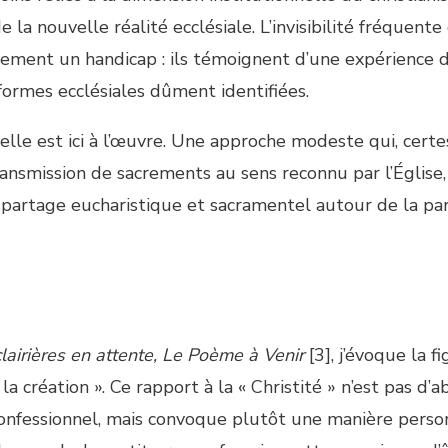
 la nouvelle réalité ecclésiale. L’invisibilité fréquente
airement un handicap : ils témoignent d’une expérience 
formes ecclésiales dûment identifiées.
lle est ici à l’œuvre. Une approche modeste qui, certe
ransmission de sacrements au sens reconnu par l’Église,
le partage eucharistique et sacramentel autour de la pa
lairières en attente, Le Poème à Venir
[3], j’évoque la f
la création ». Ce rapport à la « Christité » n’est pas d’a
onfessionnel, mais convoque plutôt une manière perso