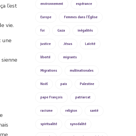
environnement
espérance
ça l’est
Europe
Femmes dans l'Église
e vie.
foi
Gaza
inégalités
c une
justice
Jésus
Laïcité
liberté
migrants
 sienne
Migrations
multinationales
Noël
paix
Palestine
pape François
patriarcat
racisme
religion
santé
ne
mais
spiritualité
synodalité
isme