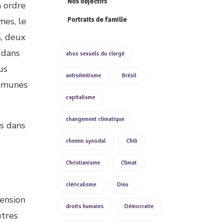
Nos objectifs
n ordre
Portraits de famille
mes, le
s, deux
 dans
abus sexuels du clergé
us
antisémitisme
Brésil
communes
capitalisme
changement climatique
is dans
chemin synodal
Chili
Christianisme
Climat
cléricalisme
Dieu
hension
droits humains
Démocratie
utres