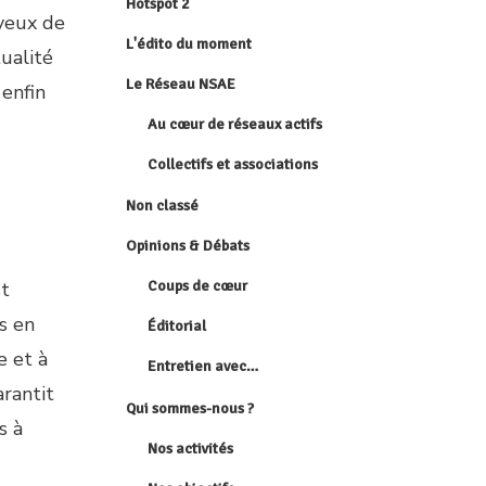
Hotspot 2
oyeux de
L'édito du moment
ualité
Le Réseau NSAE
 enfin
Au cœur de réseaux actifs
Collectifs et associations
Non classé
Opinions & Débats
st
Coups de cœur
s en
Éditorial
e et à
Entretien avec…
arantit
Qui sommes-nous ?
s à
Nos activités