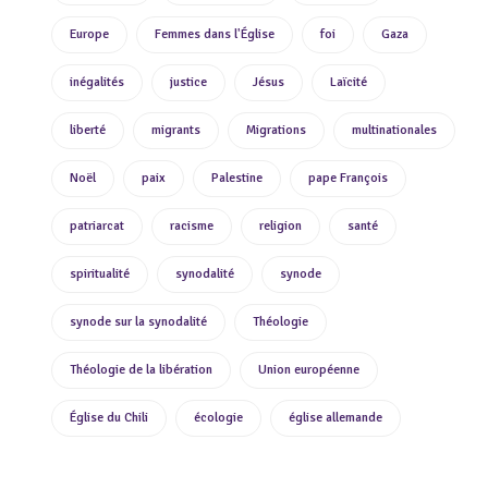
Europe
Femmes dans l'Église
foi
Gaza
inégalités
justice
Jésus
Laïcité
liberté
migrants
Migrations
multinationales
Noël
paix
Palestine
pape François
patriarcat
racisme
religion
santé
spiritualité
synodalité
synode
synode sur la synodalité
Théologie
Théologie de la libération
Union européenne
Église du Chili
écologie
église allemande