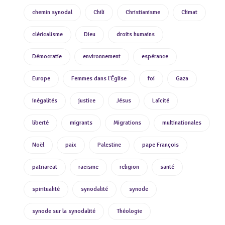
chemin synodal
Chili
Christianisme
Climat
cléricalisme
Dieu
droits humains
Démocratie
environnement
espérance
Europe
Femmes dans l'Église
foi
Gaza
inégalités
justice
Jésus
Laïcité
liberté
migrants
Migrations
multinationales
Noël
paix
Palestine
pape François
patriarcat
racisme
religion
santé
spiritualité
synodalité
synode
synode sur la synodalité
Théologie