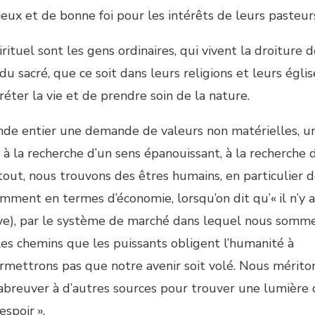
gieux et de bonne foi pour les intérêts de leurs pasteur
uel sont les gens ordinaires, qui vivent la droiture de
 du sacré, que ce soit dans leurs religions et leurs églis
réter la vie et de prendre soin de la nature.
monde entier une demande de valeurs non matérielles, u
e à la recherche d’un sens épanouissant, à la recherche 
rtout, nous trouvons des êtres humains, en particulier 
emment en termes d’économie, lorsqu’on dit qu’« il n’y 
ive), par le système de marché dans lequel nous somm
 les chemins que les puissants obligent l’humanité à
ermettrons pas que notre avenir soit volé. Nous mérito
abreuver à d’autres sources pour trouver une lumière 
spoir ».