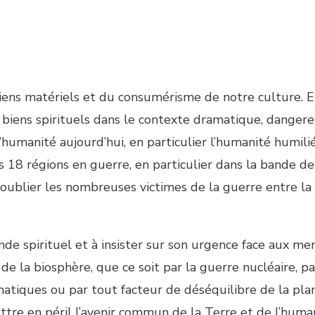
iens matériels et du consumérisme de notre culture. 
s biens spirituels dans le contexte dramatique, danger
humanité aujourd’hui, en particulier l’humanité humili
es 18 régions en guerre, en particulier dans la bande de
 oublier les nombreuses victimes de la guerre entre la
onde spirituel et à insister sur son urgence face aux me
de la biosphère, que ce soit par la guerre nucléaire, pa
atiques ou par tout facteur de déséquilibre de la pla
tre en péril l’avenir commun de la Terre et de l’human