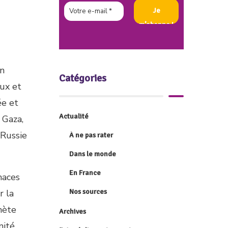
En
Catégories
eux et
ée et
Actualité
 Gaza,
 Russie
À ne pas rater
Dans le monde
En France
naces
r la
Nos sources
nète
Archives
ité.