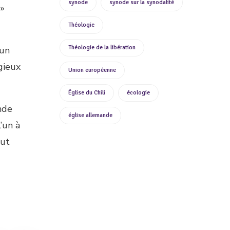
synode
synode sur la synodalité
 »
Théologie
Théologie de la libération
’un
gieux
Union européenne
Église du Chili
écologie
nde
église allemande
l’un à
eut