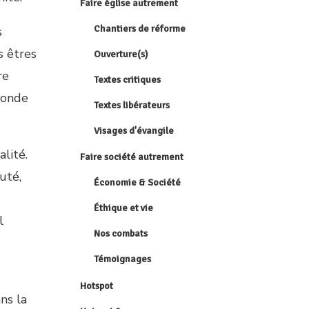
Faire église autrement
Chantiers de réforme
s
s êtres
Ouverture(s)
re
Textes critiques
monde
Textes libérateurs
Visages d'évangile
lité.
Faire société autrement
uté,
Économie & Société
Éthique et vie
l
Nos combats
Témoignages
Hotspot
ns la