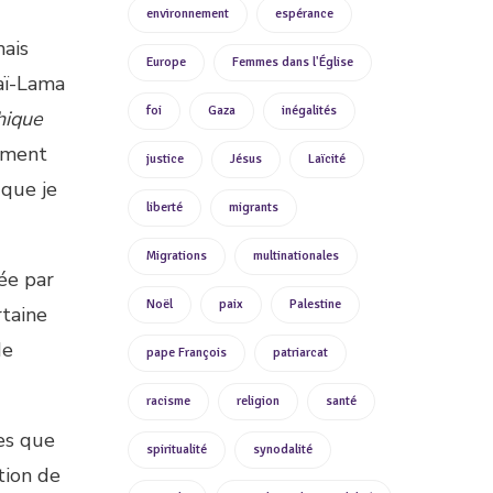
environnement
espérance
mais
Europe
Femmes dans l'Église
laï-Lama
foi
Gaza
inégalités
hique
tement
justice
Jésus
Laïcité
 que je
liberté
migrants
Migrations
multinationales
née par
Noël
paix
Palestine
rtaine
de
pape François
patriarcat
racisme
religion
santé
les que
spiritualité
synodalité
tion de