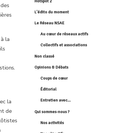
Hotspot 2
 des
L'édito du moment
ières
Le Réseau NSAE
Au cœur de réseaux actifs
à la
Collectifs et associations
ils
Non classé
tions.
Opinions & Débats
Coups de cœur
Éditorial
Entretien avec…
ec la
ent de
Qui sommes-nous ?
côtistes
Nos activités
a