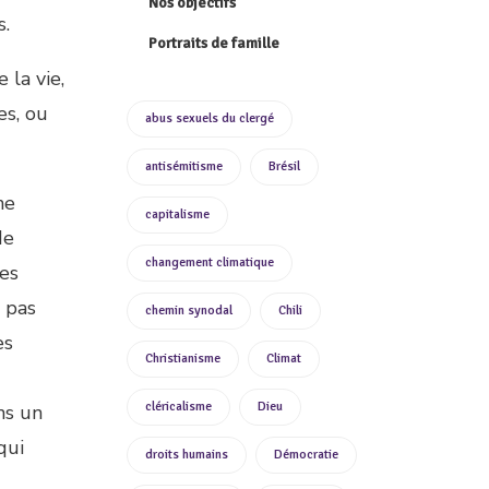
Nos objectifs
s.
Portraits de famille
 la vie,
es, ou
abus sexuels du clergé
antisémitisme
Brésil
ne
capitalisme
de
changement climatique
des
a pas
chemin synodal
Chili
es
Christianisme
Climat
cléricalisme
Dieu
ns un
qui
droits humains
Démocratie