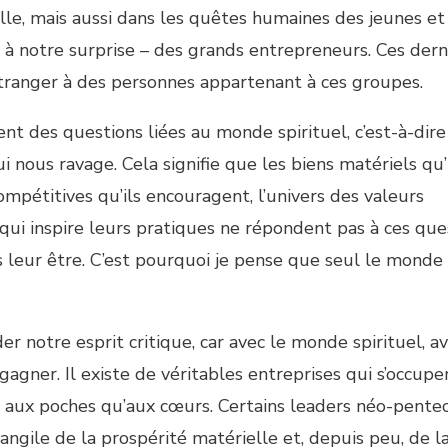
elle, mais aussi dans les quêtes humaines des jeunes et
 – à notre surprise – des grands entrepreneurs. Ces dern
l’étranger à des personnes appartenant à ces groupes.
t des questions liées au monde spirituel, c’est-à-dire 
ui nous ravage. Cela signifie que les biens matériels qu’
ompétitives qu’ils encouragent, l’univers des valeurs
ui inspire leurs pratiques ne répondent pas à ces ques
s leur être. C’est pourquoi je pense que seul le monde
r notre esprit critique, car avec le monde spirituel, av
à gagner. Il existe de véritables entreprises qui s’occup
us aux poches qu’aux cœurs. Certains leaders néo-pente
angile de la prospérité matérielle et, depuis peu, de l