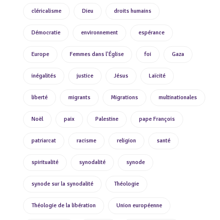
cléricalisme
Dieu
droits humains
Démocratie
environnement
espérance
Europe
Femmes dans l'Église
foi
Gaza
inégalités
justice
Jésus
Laïcité
liberté
migrants
Migrations
multinationales
Noël
paix
Palestine
pape François
patriarcat
racisme
religion
santé
spiritualité
synodalité
synode
synode sur la synodalité
Théologie
Théologie de la libération
Union européenne