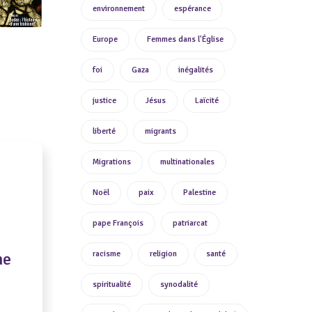
environnement
espérance
Europe
Femmes dans l'Église
foi
Gaza
inégalités
justice
Jésus
Laïcité
liberté
migrants
Migrations
multinationales
Noël
paix
Palestine
pape François
patriarcat
me
racisme
religion
santé
spiritualité
synodalité