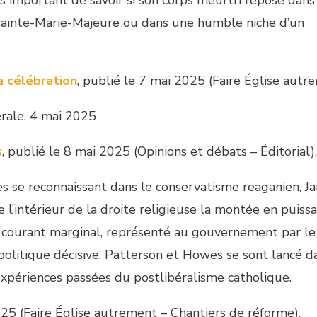
s important de savoir si son corps meurtri repose dans
e Sainte-Marie-Majeure ou dans une humble niche d’un
 célébration
, publié le 7 mai 2025 (Faire Église autr
rale, 4 mai 2025
s
, publié le 8 mai 2025 (Opinions et débats – Éditorial).
es se reconnaissant dans le conservatisme reaganien, J
’intérieur de la droite religieuse la montée en puiss
e courant marginal, représenté au gouvernement par le 
 politique décisive, Patterson et Howes se sont lancé 
expériences passées du postlibéralisme catholique.
025 (Faire Église autrement – Chantiers de réforme).