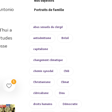
Nos objectifs
Antonio
Portraits de famille
abus sexuels du clergé
’hui a
itudes
antisémitisme
Brésil
esse
capitalisme
changement climatique
chemin synodal
Chili
5
Christianisme
Climat
cléricalisme
Dieu
droits humains
Démocratie