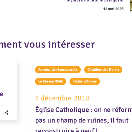
mystères d’une messagerie
12 mai 2025
ment vous intéresser
Au cœur de réseaux actifs
Chantiers de réforme
Le Réseau NSAE
Textes critiques
se
3 décembre 2018
Église Catholique : on ne réfor
pas un champ de ruines, il faut
reconstruire à neuf !