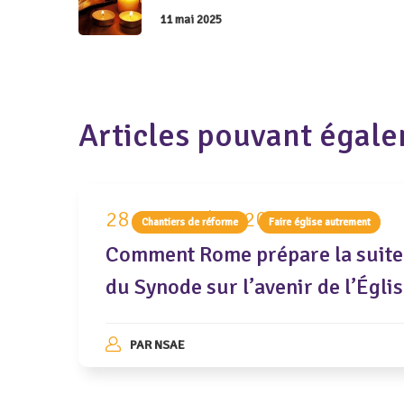
11 mai 2025
Articles pouvant égale
28 septembre 2022
Chantiers de réforme
Faire église autrement
Comment Rome prépare la suite
du Synode sur l’avenir de l’Égli
PAR
NSAE