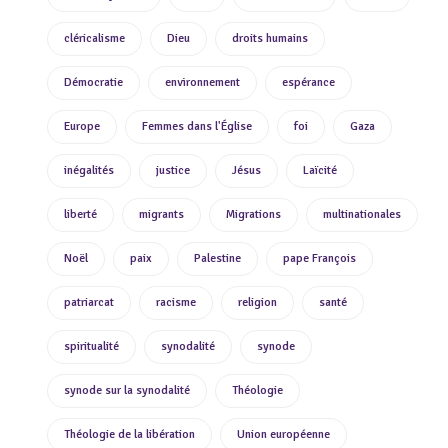
cléricalisme
Dieu
droits humains
Démocratie
environnement
espérance
Europe
Femmes dans l'Église
foi
Gaza
inégalités
justice
Jésus
Laïcité
liberté
migrants
Migrations
multinationales
Noël
paix
Palestine
pape François
patriarcat
racisme
religion
santé
spiritualité
synodalité
synode
synode sur la synodalité
Théologie
Théologie de la libération
Union européenne