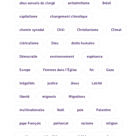
abus sexuels du clergé
antisémitisme
Brésil
capitalisme
changement climatique
chemin synodal
Chili
Christianisme
Climat
cléricalisme
Dieu
droits humains
Démocratie
environnement
espérance
Europe
Femmes dans l'Église
foi
Gaza
inégalités
justice
Jésus
Laïcité
liberté
migrants
Migrations
multinationales
Noël
paix
Palestine
pape François
patriarcat
racisme
religion