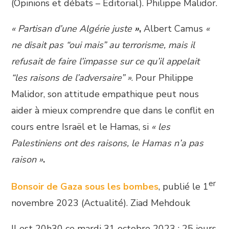
(Opinions et débats – Éditorial). Philippe Malidor.
« Partisan d’une Algérie juste
»
,
Albert Camus
«
ne disait pas “oui mais” au terrorisme, mais il
refusait de faire l’impasse sur ce qu’il appelait
“les raisons de l’adversaire” »
. Pour Philippe
Malidor, son attitude empathique peut nous
aider à mieux comprendre que dans le conflit en
cours entre Israël et le Hamas, si
« les
Palestiniens ont des raisons, le Hamas n’a pas
raison »
.
er
Bonsoir de Gaza sous les bombes
, publié le 1
novembre 2023 (Actualité). Ziad Mehdouk
Il est 20h30 ce mardi 31 octobre 2023 ; 25 jours