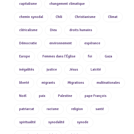
capitalisme
changement climatique
chemin synodal
Chili
Christianisme
Climat
cléricalisme
Dieu
droits humains
Démocratie
environnement
espérance
Europe
Femmes dans l'Église
foi
Gaza
inégalités
justice
Jésus
Laïcité
liberté
migrants
Migrations
multinationales
Noël
paix
Palestine
pape François
patriarcat
racisme
religion
santé
spiritualité
synodalité
synode