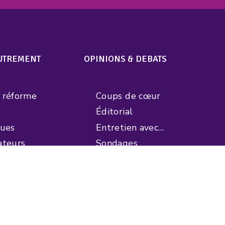
AUTREMENT
OPINIONS & DEBATS
e réforme
Coups de cœur
)
Éditorial
ques
Entretien avec…
ateurs
Sondages
angile