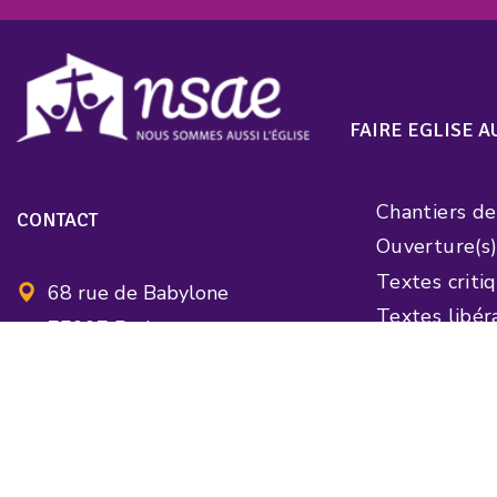
FAIRE EGLISE 
Chantiers d
CONTACT
Ouverture(s
Textes criti
68 rue de Babylone
Textes libér
75007 Paris
Visages d’év
France
assocnsae@gmail.com
FAIRE UN DON