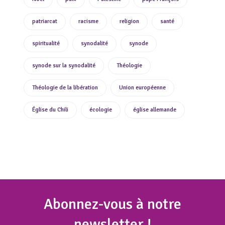
patriarcat
racisme
religion
santé
spiritualité
synodalité
synode
synode sur la synodalité
Théologie
Théologie de la libération
Union européenne
Église du Chili
écologie
église allemande
Abonnez
-vous à notre
newsletter !