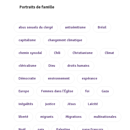
Portraits de famille
abus sexuels du clergé
antisémitisme
Brésil
capitalisme
changement climatique
chemin synodal
Chili
Christianisme
Climat
cléricalisme
Dieu
droits humains
Démocratie
environnement
espérance
Europe
Femmes dans l'Église
foi
Gaza
inégalités
justice
Jésus
Laïcité
liberté
migrants
Migrations
multinationales
Noël
paix
Palestine
pape François