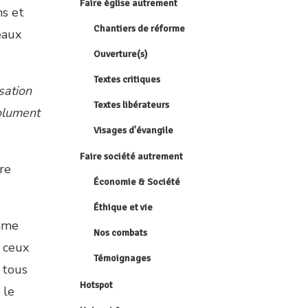
Faire église autrement
ns et
Chantiers de réforme
eaux
Ouverture(s)
Textes critiques
sation
Textes libérateurs
solument
Visages d'évangile
Faire société autrement
re
Économie & Société
Éthique et vie
thme
Nos combats
 ceux
Témoignages
 tous
Hotspot
 le