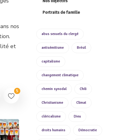
ages
Nos objectifs
Portraits de famille
dans nos
abus sexuels du clergé
ion.
lité et
antisémitisme
Brésil
capitalisme
changement climatique
chemin synodal
Chili
5
Christianisme
Climat
cléricalisme
Dieu
droits humains
Démocratie