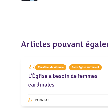
Articles pouvant égale
2 août 2020
Chantiers de réforme
Faire église autrement
L’Église a besoin de femmes
cardinales
PAR
NSAE