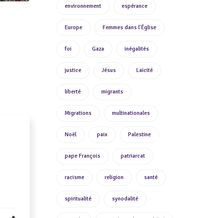
environnement
espérance
Europe
Femmes dans l'Église
foi
Gaza
inégalités
justice
Jésus
Laïcité
liberté
migrants
Migrations
multinationales
Noël
paix
Palestine
pape François
patriarcat
racisme
religion
santé
spiritualité
synodalité