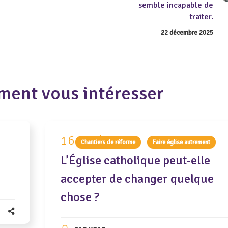
semble incapable de
traiter.
22 décembre 2025
ment vous intéresser
16 avril 2021
Chantiers de réforme
Faire église autrement
L’Église catholique peut-elle
accepter de changer quelque
chose ?