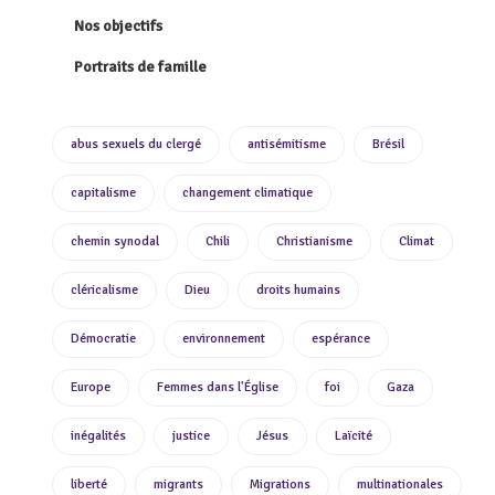
Nos objectifs
Portraits de famille
abus sexuels du clergé
antisémitisme
Brésil
capitalisme
changement climatique
chemin synodal
Chili
Christianisme
Climat
cléricalisme
Dieu
droits humains
Démocratie
environnement
espérance
Europe
Femmes dans l'Église
foi
Gaza
inégalités
justice
Jésus
Laïcité
liberté
migrants
Migrations
multinationales