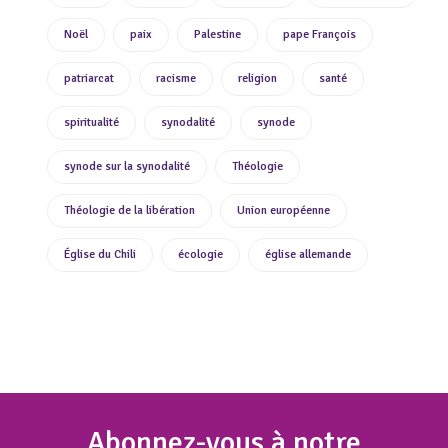
Noël
paix
Palestine
pape François
patriarcat
racisme
religion
santé
spiritualité
synodalité
synode
synode sur la synodalité
Théologie
Théologie de la libération
Union européenne
Église du Chili
écologie
église allemande
Abonnez
-vous à notre