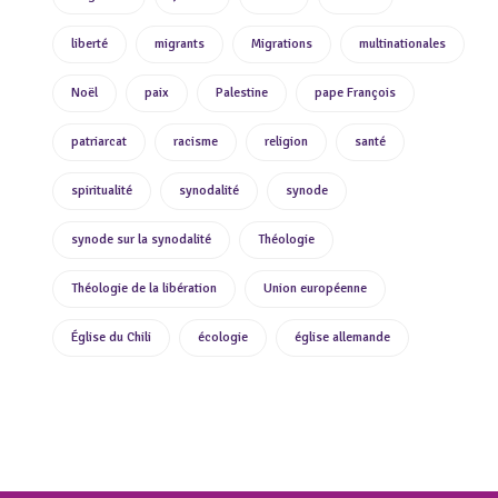
liberté
migrants
Migrations
multinationales
Noël
paix
Palestine
pape François
patriarcat
racisme
religion
santé
spiritualité
synodalité
synode
synode sur la synodalité
Théologie
Théologie de la libération
Union européenne
Église du Chili
écologie
église allemande